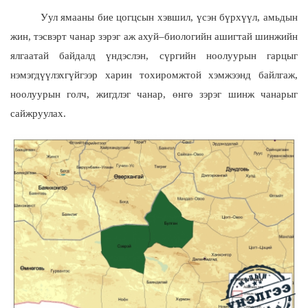
Уул ямааны бие цогцсын хэвшил, үсэн бүрхүүл, амьдын
жин, тэсвэрт чанар зэрэг аж ахуй–биологийн ашигтай шинжийн
ялгаатай байдалд үндэслэн, сүргийн ноолуурын гарцыг
нэмэгдүүлэхгүйгээр харин тохиромжтой хэмжээнд байлгаж,
ноолуурын голч, жигдлэг чанар, өнгө зэрэг шинж чанарыг
сайжруулах.