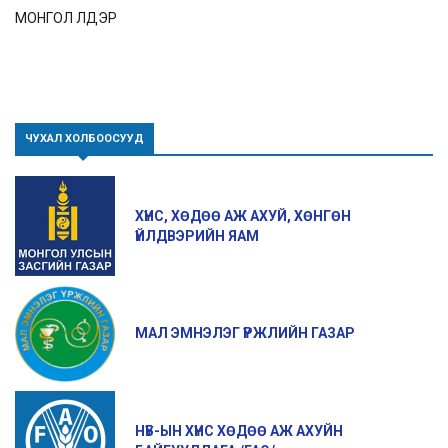
МОНГОЛ ҮҮЛДЭР
ЧУХАЛ ХОЛБООСУУД
ХҮНС, ХӨДӨӨ АЖ АХУЙ, ХӨНГӨН
ҮЙЛДВЭРИЙН ЯАМ
МАЛ ЭМНЭЛЭГ ҮРЖЛИЙН ГАЗАР
НҮБ-ЫН ХҮНС ХӨДӨӨ АЖ АХУЙН