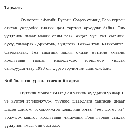
Тархалт:
Өмнөговь аймгийн Булган, Сэврээ суманд Говь гурван
сайхан үүлдрийн ямааны цөм сүргийг үржүүлж байна. Энэ
үүлдрийн ямааг манай орны говь, өндөр уул, тал хээрийн
бүсэд хамаарах Дорноговь, Дундговь, Говь-Алтай, Баянхонгор,
Өвөрхангай, Төв аймгийн зарим сумын нутгийн ямааны
ноолуурын гарцыг нэмэгдүүлэх зорилгоор үндсэн
сайжруулагчаар 1993 он хүртэл эрчимтэй ашиглаж байв.
Бий болгосон үржил селекцийн арга:
Нутгийн монгол ямааг Дон хавийн үүлдрийн ухнаар II
үе хүртэл эрлийзжүүлж, түүнээс шаардлага хангасан ямааг
шилэн сонгож, тохиромжтой хэвшлийн ямааг “өөр дотор нь”
үржүүлж кашгор ноолуурын чиглэлийн Говь гурван сайхан
үүлдрийн ямааг бий болгожээ.