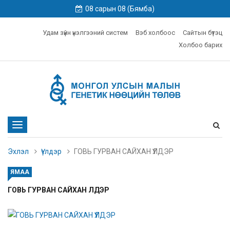
08 сарын 08 (Бямба)
Удам зүйн үнэлгээний систем
Вэб холбоос
Сайтын бүтэц
Холбоо барих
Toggle
navigation
Эхлэл
Үүлдэр
ГОВЬ ГУРВАН САЙХАН ҮҮЛДЭР
ЯМАА
ГОВЬ ГУРВАН САЙХАН ҮҮЛДЭР