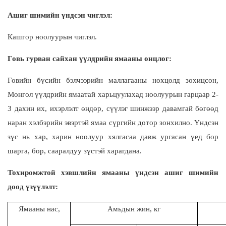
Ашиг шимийн үндсэн чиглэл:
Кашгор ноолуурын чиглэл.
Говь гурван сайхан үүлдрийн
ямааны онцлог:
Говийн бүсийн бэлчээрийн маллагааны нөхцөлд зохицсон,
Монгол үүлдрийн ямаатай харьцуулахад ноолуурын гарцаар 2-
3 дахин их, ихэрлэлт өндөр, сүүлэг шинжээр давамгай бөгөөд
наран хэлбэрийн эвэртэй ямаа сүргийн дотор зонхилно. Үндсэн
зүс нь хар, харин ноолуур хялгасаа давж ургасан үед бор
шарга, бор, сааралдуу зүстэй харагдана.
Тохиромжтой хэвшлийн ямааны үндсэн ашиг шимийн
доод үзүүлэлт:
Ямааны нас,
Амьдын жин, кг