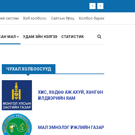
эний систем
Вэб холбоос
Сайтын бүтэц
Холбоо барих
САН МАЛ
УДАМ ЗҮЙН ҮНЭЛГЭЭ
СТАТИСТИК
ЧУХАЛ ХОЛБООСУУД
ХҮНС, ХӨДӨӨ АЖ АХУЙ, ХӨНГӨН
ҮЙЛДВЭРИЙН ЯАМ
МАЛ ЭМНЭЛЭГ ҮРЖЛИЙН ГАЗАР