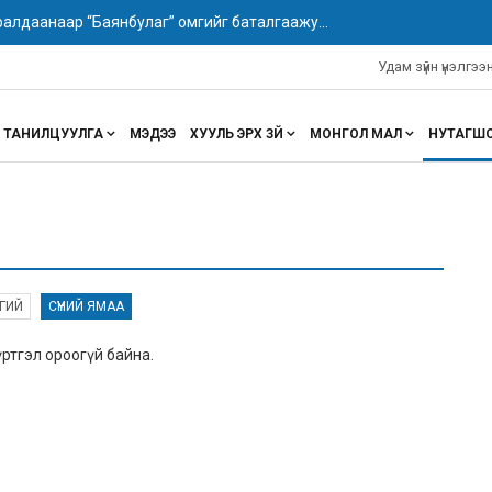
алдаанаар “Баянбулаг” омгийг баталгаажу...
Удам зүйн үнэлгэ
ТАНИЛЦУУЛГА
МЭДЭЭ
ХУУЛЬ ЭРХ ЗҮЙ
МОНГОЛ МАЛ
НУТАГШ
ГИЙ
СҮҮНИЙ ЯМАА
ртгэл ороогүй байна.