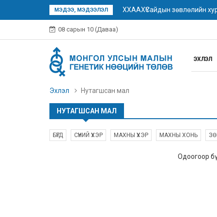
ХХААХҮСайдын зөвлөлийн хур
МЭДЭЭ, МЭДЭЭЛЭЛ
08 сарын 10 (Даваа)
ЭХЛЭЛ
Эхлэл
Нутагшсан мал
НУТАГШСАН МАЛ
БҮГД
СҮҮНИЙ ҮХЭР
МАХНЫ ҮХЭР
МАХНЫ ХОНЬ
ЗӨ
Одоогоор бү