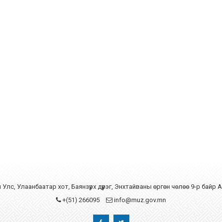
Улс, Улаанбаатар хот, Баянзүрх дүүрэг, Энхтайваны өргөн чөлөө 9-р байр 
+(51) 266095
info@muz.gov.mn