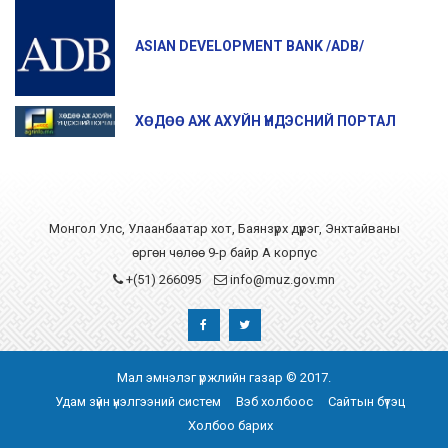
ASIAN DEVELOPMENT BANK /ADB/
ХӨДӨӨ АЖ АХУЙН ҮНДЭСНИЙ ПОРТАЛ
Монгол Улс, Улаанбаатар хот, Баянзүрх дүүрэг, Энхтайваны
өргөн чөлөө 9-р байр А корпус
+(51) 266095
info@muz.gov.mn
Мал эмнэлэг үржлийн газар © 2017.
Удам зүйн үнэлгээний систем
Вэб холбоос
Сайтын бүтэц
Холбоо барих