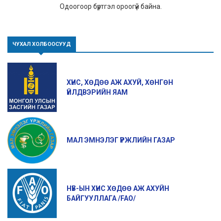
Одоогоор бүртгэл ороогүй байна.
ЧУХАЛ ХОЛБООСУУД
ХҮНС, ХӨДӨӨ АЖ АХУЙ, ХӨНГӨН
ҮЙЛДВЭРИЙН ЯАМ
МАЛ ЭМНЭЛЭГ ҮРЖЛИЙН ГАЗАР
НҮБ-ЫН ХҮНС ХӨДӨӨ АЖ АХУЙН
БАЙГУУЛЛАГА /FAO/