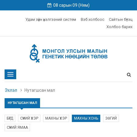
08 сарын 09 (Ням)
Удам зүйн үнэлгээний систем
Вэб холбоос
Сайтын бүтэц
Холбоо барих
Toggle
navigation
Эхлэл
Нутагшсан мал
НУТАГШСАН МАЛ
БҮГД
СҮҮНИЙ ҮХЭР
МАХНЫ ҮХЭР
МАХНЫ ХОНЬ
ЗӨГИЙ
СҮҮНИЙ ЯМАА