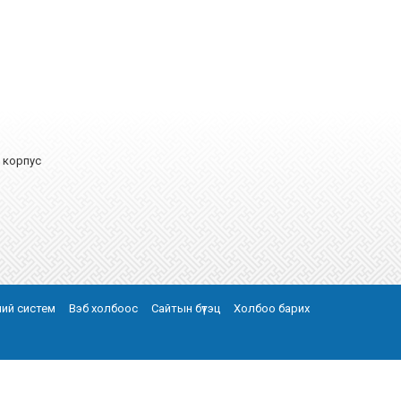
А корпус
эний систем
Вэб холбоос
Сайтын бүтэц
Холбоо барих