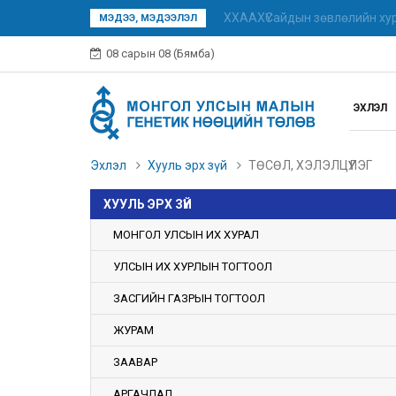
ХХААХҮСайдын зөвлөлийн хур
МЭДЭЭ, МЭДЭЭЛЭЛ
08 сарын 08 (Бямба)
ЭХЛЭЛ
Эхлэл
Хууль эрх зүй
ТӨСӨЛ, ХЭЛЭЛЦҮҮЛЭГ
ХУУЛЬ ЭРХ ЗҮЙ
МОНГОЛ УЛСЫН ИХ ХУРАЛ
УЛСЫН ИХ ХУРЛЫН ТОГТООЛ
ЗАСГИЙН ГАЗРЫН ТОГТООЛ
ЖУРАМ
ЗААВАР
АРГАЧЛАЛ