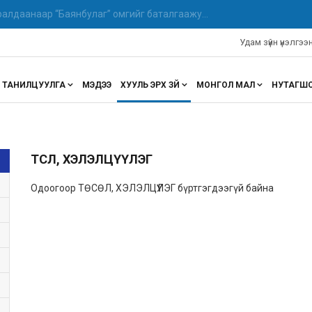
алдаанаар “Баянбулаг” омгийг баталгаажу...
Удам зүйн үнэлгэ
ТАНИЛЦУУЛГА
МЭДЭЭ
ХУУЛЬ ЭРХ ЗҮЙ
МОНГОЛ МАЛ
НУТАГШ
ТӨСӨЛ, ХЭЛЭЛЦҮҮЛЭГ
Одоогоор ТӨСӨЛ, ХЭЛЭЛЦҮҮЛЭГ бүртгэгдээгүй байна