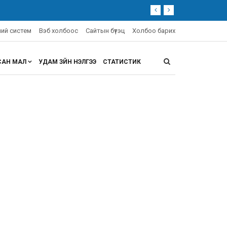
эний систем
Вэб холбоос
Сайтын бүтэц
Холбоо барих
САН МАЛ
УДАМ ЗҮЙН ҮНЭЛГЭЭ
СТАТИСТИК