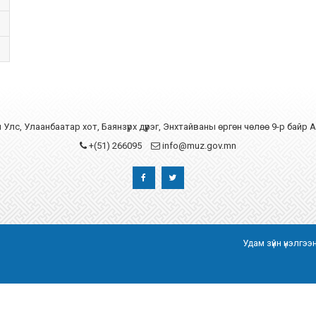
Улс, Улаанбаатар хот, Баянзүрх дүүрэг, Энхтайваны өргөн чөлөө 9-р байр 
+(51) 266095
info@muz.gov.mn
Удам зүйн үнэлгэ