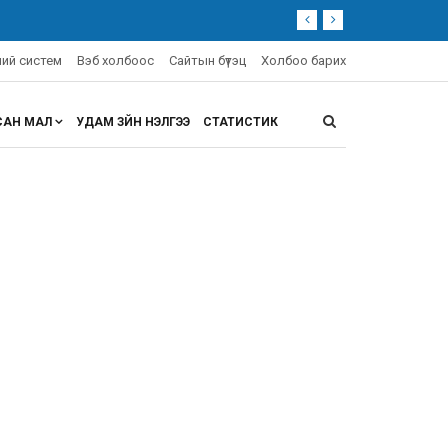
эний систем
Вэб холбоос
Сайтын бүтэц
Холбоо барих
САН МАЛ
УДАМ ЗҮЙН ҮНЭЛГЭЭ
СТАТИСТИК