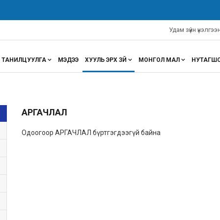
алдаанаар “Баянбулаг” омгийг баталгаажу...
Удам зүйн үнэлгэ
ТАНИЛЦУУЛГА
МЭДЭЭ
ХУУЛЬ ЭРХ ЗҮЙ
МОНГОЛ МАЛ
НУТАГШ
АРГАЧЛАЛ
Одоогоор АРГАЧЛАЛ бүртгэгдээгүй байна