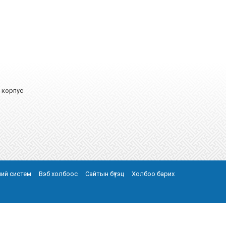
А корпус
эний систем
Вэб холбоос
Сайтын бүтэц
Холбоо барих