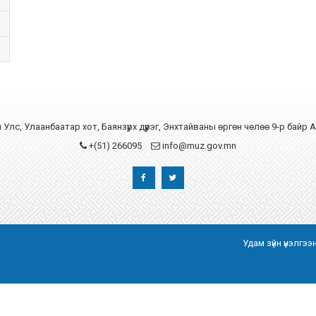
Улс, Улаанбаатар хот, Баянзүрх дүүрэг, Энхтайваны өргөн чөлөө 9-р байр 
+(51) 266095
info@muz.gov.mn
Удам зүйн үнэлгэ