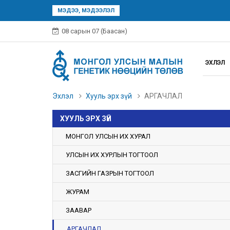
ХХААХҮСайдын зөвлөлийн хур
МЭДЭЭ, МЭДЭЭЛЭЛ
08 сарын 07 (Баасан)
ЭХЛЭЛ
Эхлэл
Хууль эрх зүй
АРГАЧЛАЛ
ХУУЛЬ ЭРХ ЗҮЙ
МОНГОЛ УЛСЫН ИХ ХУРАЛ
УЛСЫН ИХ ХУРЛЫН ТОГТООЛ
ЗАСГИЙН ГАЗРЫН ТОГТООЛ
ЖУРАМ
ЗААВАР
АРГАЧЛАЛ