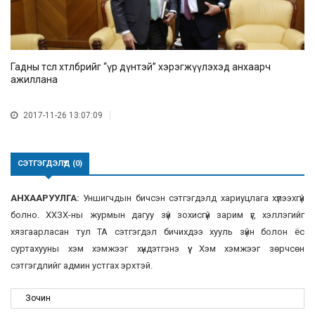
Гадны төсөл хөтөлбөрийг “үр дүнтэй” хэрэгжүүлэхэд анхаарч
ажиллана
2017-11-26 13:07:09
СЭТГЭГДЭЛҮҮД (0)
АНХААРУУЛГА:
Уншигчдын бичсэн сэтгэгдэлд хариуцлага хүлээхгүй
болно. ХХЗХ-ны журмын дагуу зүй зохисгүй зарим үг, хэллэгийг
хязгаарласан тул ТА сэтгэгдэл бичихдээ хууль зүйн болон ёс
суртахууны хэм хэмжээг хүндэтгэнэ үү. Хэм хэмжээг зөрчсөн
сэтгэгдлийг админ устгах эрхтэй.