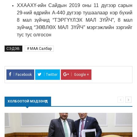
ХХААХҮ-ийн Сайдын 2019 оны 11 дүгээр сарын
29-ний өдрийн А-440 дүгээр тушаалаар нэр бүхий
8 мал зүйчид “ТЭРГҮҮЛЭХ МАЛ ЗҮЙЧ”, 8 мал
зүйчид “ЗӨВЛӨХ МАЛ ЗҮЙЧ” мэргэжлийн зэргийг
тус тус олгосон
СЭДЭВ:
# МАА Салбар
Facebook
Twitter
Google +
ХОЛБООТОЙ МЭДЭЭНҮҮД