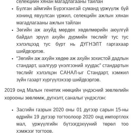
селекцийн хянан магадлагааны тайлан
Булган аймгийн Бүрэгхангай суманд үржүүлж буй
хонинд явуулсан үржил, селекцийн ажлын хянан
магадлагааны ажлын тайлан
Зөгийн аж ахуйд мөрдөх хөдөлмөрийн аюулгүй
байдал эрүүл ахуйн дүрмийн төслийг тус тус
хэлэлцээд тус бүрт нь ДҮГНЭЛТ гаргахаар
шийдвэрлэв.
“Зөгийн аж ахуйн хөдөө аж ахуйн зохистой дадлын
стандарт, шалгуур үнэлгээний хуудас” стандартын
төслийг хэлэлцэн САНАЛ-ыг Стандарт, хэмжил
зүйн газарт хүргүүлэхээр шийдвэрлэв.
2019 онд Малын генетик нөөцийн үндэсний зөвлөлийн
хорооны зөвлөмж, дүгнэлт, саналыг үндэслэн:
Засгийн газрын 2020 оны 01 дүгээр сарын 15-ны
өдрийн 19 дүгээр тогтоолоор 2020 онд импортлох
мал, үржүүлгийн бүтээгдэхүүний төрөл тоо
хэмжээг тогтоов.