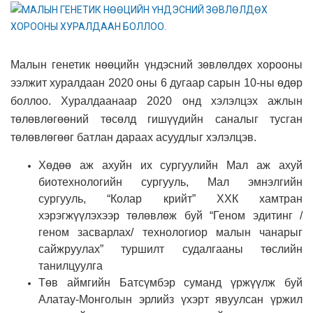
Малын генетик нөөцийн үндэсний зөвлөлдөх хорооны
ээлжит хуралдаан 2020 оны 6 дугаар сарын 10-ны өдөр
боллоо. Хуралдаанаар 2020 онд хэлэлцэх ажлын
төлөвлөгөөний төсөлд гишүүдийн саналыг тусган
төлөвлөгөөг батлан дараах асуудлыг хэлэлцэв.
Хөдөө аж ахуйн их сургуулийн Мал аж ахуй
биотехнологийн сургууль, Мал эмнэлгийн
сургууль, “Колар крийт” ХХК хамтран
хэрэгжүүлэхээр төлөвлөж буй “Геном эдитинг /
геном засварлах/ технологиор малын чанарыг
сайжруулах” туршилт судалгааны төслийн
танилцуулга
Төв аймгийн Батсүмбэр суманд үржүүлж буй
Алатау-Монголын эрлийз үхэрт явуулсан үржил