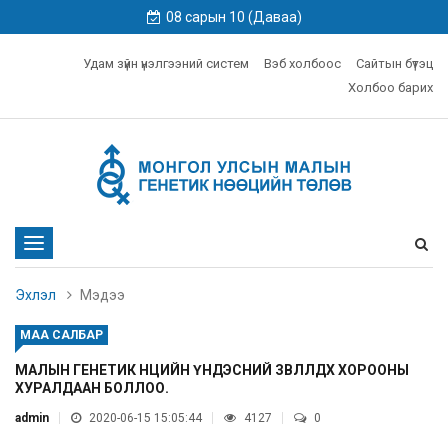
08 сарын 10 (Даваа)
Удам зүйн үнэлгээний систем
Вэб холбоос
Сайтын бүтэц
Холбоо барих
Toggle
navigation
Эхлэл
Мэдээ
МАА САЛБАР
МАЛЫН ГЕНЕТИК НӨӨЦИЙН ҮНДЭСНИЙ ЗӨВЛӨЛДӨХ ХОРООНЫ
ХУРАЛДААН БОЛЛОО.
admin
2020-06-15 15:05:44
4127
0