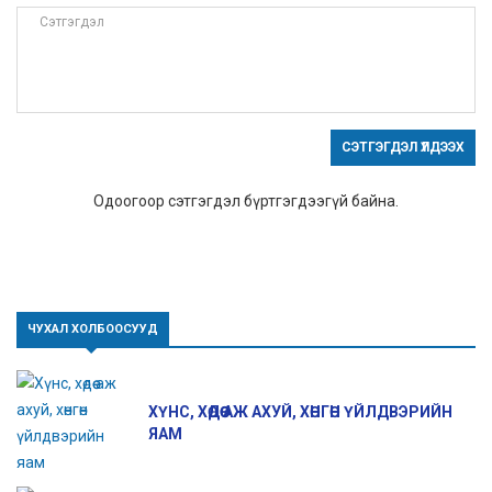
СЭТГЭГДЭЛ ҮЛДЭЭХ
Одоогоор сэтгэгдэл бүртгэгдээгүй байна.
ЧУХАЛ ХОЛБООСУУД
ХҮНС, ХӨДӨӨ АЖ АХУЙ, ХӨНГӨН ҮЙЛДВЭРИЙН
ЯАМ