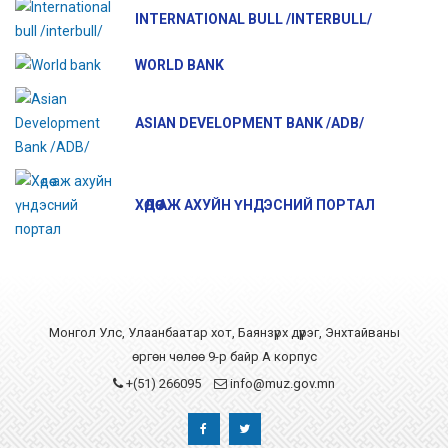
INTERNATIONAL BULL /INTERBULL/
WORLD BANK
ASIAN DEVELOPMENT BANK /ADB/
ХӨДӨӨ АЖ АХУЙН ҮНДЭСНИЙ ПОРТАЛ
Монгол Улс, Улаанбаатар хот, Баянзүрх дүүрэг, Энхтайваны
өргөн чөлөө 9-р байр А корпус
+(51) 266095
info@muz.gov.mn