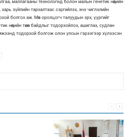
лгаа, маллагааны технологид болон малын генетик нөөцийн
 харь зүйлийн тархалтаас сэргийлэх, энэ чиглэлийн
хой болгох аж. Мөн оролцогч талуудын эрх, үүргийг
к нөөцийн төлөв байдлыг тодорхойлох, ашиглах, судлан
эмжээнд тодорхой болгож олон улсын гэрээгээр хүлээсэн