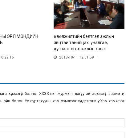
НЫ ЭРҮҮЛ МЭНДИЙН
Өвөлжилтийн бэлтгэл ажлын
“
ЛЬ
явцтай танилцах, үнэлгээ,
у
дүгнэлт өгөх ажлын хэсэг
х
Дорноговь аймагт ажиллаж
з
10:29:16
2018-10-11 12:01:59
байна
а хүлээхгүй болно. ХХЗХ-ны журмын дагуу зүй зохисгүй зарим үг,
 зүйн болон ёс суртахууны хэм хэмжээг хүндэтгэнэ үү. Хэм хэмжээг