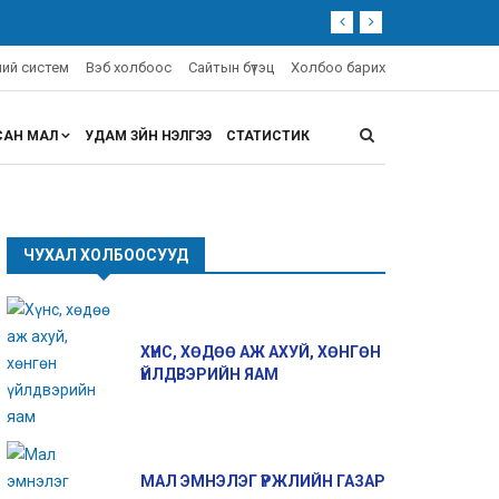
эний систем
Вэб холбоос
Сайтын бүтэц
Холбоо барих
САН МАЛ
УДАМ ЗҮЙН ҮНЭЛГЭЭ
СТАТИСТИК
ЧУХАЛ ХОЛБООСУУД
ХҮНС, ХӨДӨӨ АЖ АХУЙ, ХӨНГӨН
ҮЙЛДВЭРИЙН ЯАМ
МАЛ ЭМНЭЛЭГ ҮРЖЛИЙН ГАЗАР