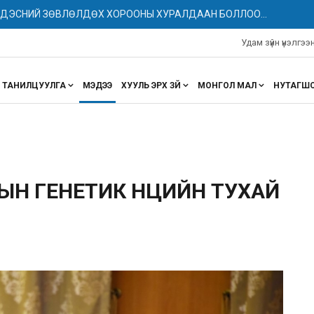
НДЭСНИЙ ЗӨВЛӨЛДӨХ ХОРООНЫ ХУРАЛДААН БОЛЛОО...
Удам зүйн үнэлгэ
ТАНИЛЦУУЛГА
МЭДЭЭ
ХУУЛЬ ЭРХ ЗҮЙ
МОНГОЛ МАЛ
НУТАГШ
ЫН ГЕНЕТИК НӨӨЦИЙН ТУХАЙ