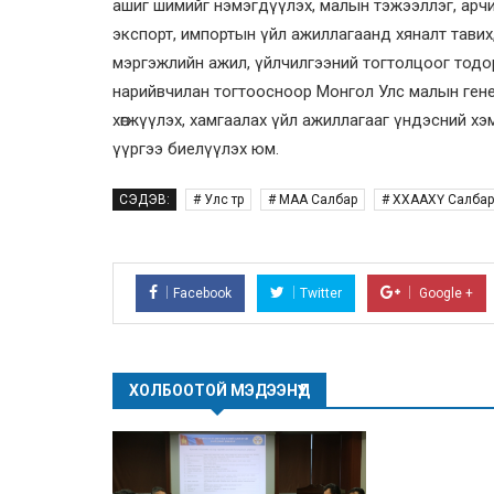
ашиг шимийг нэмэгдүүлэх, малын тэжээллэг, арчи
экспорт, импортын үйл ажиллагаанд хяналт тавих,
мэргэжлийн ажил, үйлчилгээний тогтолцоог тодор
нарийвчилан тогтоосноор Монгол Улс малын генети
хөгжүүлэх, хамгаалах үйл ажиллагааг үндэсний х
үүргээ биелүүлэх юм.
СЭДЭВ:
# Улс төр
# МАА Салбар
# ХХААХҮ Салбар
Facebook
Twitter
Google +
ХОЛБООТОЙ МЭДЭЭНҮҮД