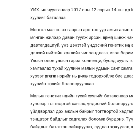
УИХ-ын чуулганаар 2017 оны 12 сарын 14-ны өдөр 
хуулийг баталлаа.
Монгол мал нь эх газрын эрс тэс уур амьсгалын
мянган жилээр даван туулж ирсэн, өвөрмөц шинж ча
давтагдашгүй, үнэ цэнэтэй үндэсний генетик нөөц
дэлхий нийтийн хөгжлийн чиг хандлага, үзэл барим
Улсын олон улсын гэрээ конвенци, бусад хууль 
хамгаалах тухай хуулийн малын удмын санг хамг
хүрээг өргөтгөж нэрийг нь өөрчлөн тодорхойлж бие 
хуулийн төслийг боловсруулжээ.
Малын генетик нөөцийн тухай хуулийг баталснаар м
хүнсээр тогтвортой хангах, үндэсний боловсруула
үйлдвэрлэл дэх ажлын байрыг тогтвортой хадгала
тэнцвэрт байдлыг хадгалах боломж бүрдэнэ. Түү
байдлыг бататган сайжруулах, судлан хөгжүүлэх, 