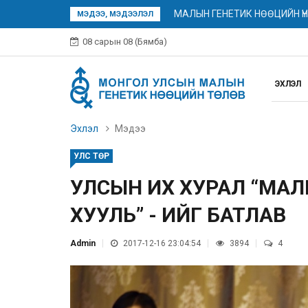
МАЛЫН ГЕНЕТИК НӨӨЦИЙН Ү
МЭДЭЭ, МЭДЭЭЛЭЛ
08 сарын 08 (Бямба)
ЭХЛЭЛ
Эхлэл
Мэдээ
УЛС ТӨР
УЛСЫН ИХ ХУРАЛ “МАЛ
ХУУЛЬ” - ИЙГ БАТЛАВ
Admin
2017-12-16 23:04:54
3894
4