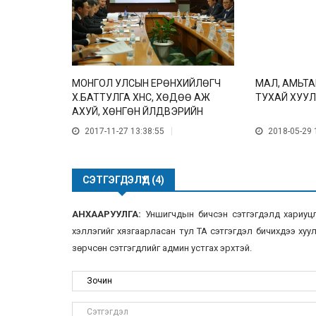
МОНГОЛ УЛСЫН ЕРӨНХИЙЛӨГЧ
МАЛ, АМЬТА
Х.БАТТУЛГА ХҮНС, ХӨДӨӨ АЖ
ТУХАЙ ХУУ
АХУЙ, ХӨНГӨН ҮЙЛДВЭРИЙН
ЯАМАНД АЖИЛЛАЛАА
2017-11-27 13:38:55
2018-05-29 
СЭТГЭГДЭЛҮҮД (4)
АНХААРУУЛГА:
Уншигчдын бичсэн сэтгэгдэлд хариуцлаг
хэллэгийг хязгаарласан тул ТА сэтгэгдэл бичихдээ хууль
зөрчсөн сэтгэгдлийг админ устгах эрхтэй.