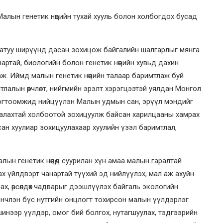
Малын генетик нөөцийн тухай хууль болон холбогдох бусад
 хатуу ширүүнд дасан зохицож байгалийн шалгарлыг мянга
нартай, биологийн болон генетик нөөцийн хувьд дахин
 аж. Иймд малын генетик нөөцийн талаар баримтлаж буй
тлалын өөрчлөлт, нийгмийн эрэлт хэрэгцээтэй уялдан Монгол
тогтоомжид нийцүүлэн Малын удмын сан, эрүүл мэндийг
аалахтай холбоотой зохицуулж байсан харилцааны хамрах
даасан хуулиар зохицуулахаар хуулийн үзэл баримтлал,
алын генетик нөөцөд суурилан хүн амаа малын гаралтай
х үйлдвэрт чанартай түүхий эд нийлүүлэх, мал аж ахуйн
х, өрсөлдөх чадварыг дээшлүүлэх байгаль экологийн
нчлэн бүс нутгийн онцлогт тохирсон малын үүлдэрлэг
шинээр үүлдэр, омог бий болгох, нутагшуулах, тэдгээрийн