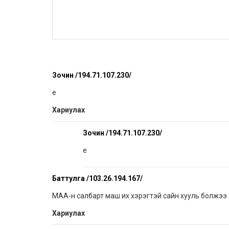
Зочин /194.71.107.230/
e
Хариулах
Зочин /194.71.107.230/
e
Баттулга /103.26.194.167/
МАА-н салбарт маш их хэрэгтэй сайн хууль болжээ
Хариулах