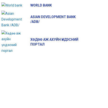
АЛЫН ЧАНАР САЙЖРУУЛАХ
УЛСЫН ИХ ХУРАЛ “МАЛЫН
WORLD BANK
ЖЛЫГ ЭХЛҮҮЛЛЭЭ
ГЕНЕТИК НӨӨЦИЙН ТУХАЙ
ХУУЛЬ” - ИЙГ БАТЛАВ
ASIAN DEVELOPMENT BANK
2017-12-08 11:15:08
2017-12-16 23:04:54
/ADB/
ХӨДӨӨ АЖ АХУЙН ҮНДЭСНИЙ
ПОРТАЛ