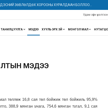
НДЭСНИЙ ЗӨВЛӨЛДӨХ ХОРООНЫ ХУРАЛДААН БОЛЛОО...
Удам зүйн үнэлгэ
ТАНИЛЦУУЛГА
МЭДЭЭ
ХУУЛЬ ЭРХ ЗҮЙ
МОНГОЛ МАЛ
НУТАГШ
ЖИЛТЫН МЭДЭЭ
мал төллөж 16,
8
сая төл бойжиж
төл бойжиль 95,9%
тго, 3
88
,
9
мянган унага, 754,
6
мянган тугал,
9,1
сая