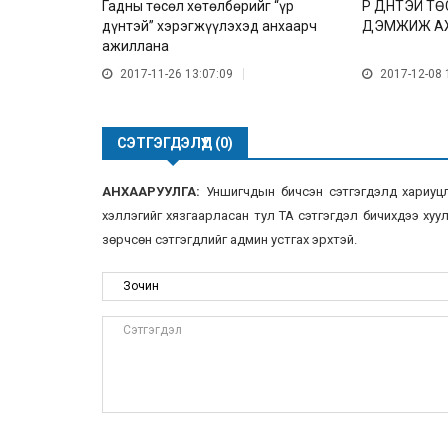
Гадны төсөл хөтөлбөрийг “үр
ҮР ДҮНТЭЙ 
дүнтэй” хэрэгжүүлэхэд анхаарч
ДЭМЖИЖ А
ажиллана
2017-11-26 13:07:09
2017-12-08 
СЭТГЭГДЭЛҮҮД (0)
АНХААРУУЛГА:
Уншигчдын бичсэн сэтгэгдэлд хариуцлаг
хэллэгийг хязгаарласан тул ТА сэтгэгдэл бичихдээ хууль
зөрчсөн сэтгэгдлийг админ устгах эрхтэй.