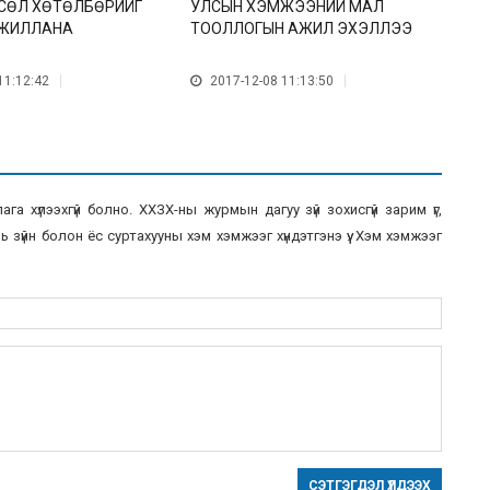
ТӨСӨЛ ХӨТӨЛБӨРИЙГ
УЛСЫН ХЭМЖЭЭНИЙ МАЛ
М
ЖИЛЛАНА
ТООЛЛОГЫН АЖИЛ ЭХЭЛЛЭЭ
А
11:12:42
2017-12-08 11:13:50
а хүлээхгүй болно. ХХЗХ-ны журмын дагуу зүй зохисгүй зарим үг,
 зүйн болон ёс суртахууны хэм хэмжээг хүндэтгэнэ үү. Хэм хэмжээг
СЭТГЭГДЭЛ ҮЛДЭЭХ