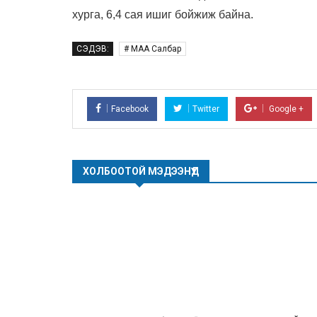
хурга, 6,
4
сая ишиг бойжиж байна.
СЭДЭВ:
# МАА Салбар
Facebook
Twitter
Google +
ХОЛБООТОЙ МЭДЭЭНҮҮД