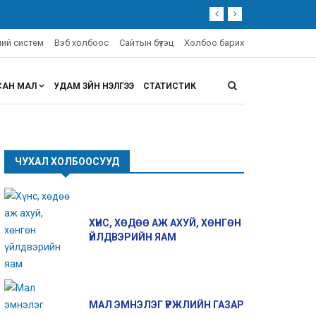
эний систем
Вэб холбоос
Сайтын бүтэц
Холбоо барих
САН МАЛ
УДАМ ЗҮЙН ҮНЭЛГЭЭ
СТАТИСТИК
ЧУХАЛ ХОЛБООСУУД
ХҮНС, ХӨДӨӨ АЖ АХУЙ, ХӨНГӨН
ҮЙЛДВЭРИЙН ЯАМ
МАЛ ЭМНЭЛЭГ ҮРЖЛИЙН ГАЗАР