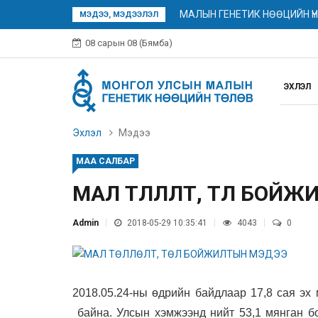
МАЛЫН ГЕНЕТИК НӨӨЦИЙН Ү
МЭДЭЭ, МЭДЭЭЛЭЛ
08 сарын 08 (Бямба)
ЭХЛЭЛ
Эхлэл
Мэдээ
МАА САЛБАР
МАЛ ТӨЛЛӨЛТ, ТӨЛ БОЙ
Admin
2018-05-29 10:35:41
4043
0
2018.05.
24
-ны өдрийн байдлаар
17,8
сая эх 
байна.
У
лсын хэмжээнд нийт 53,
1
мянган бо