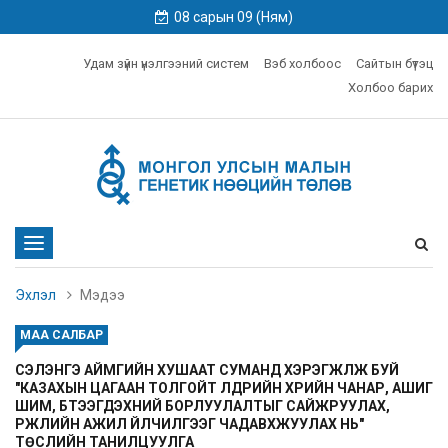
08 сарын 09 (Ням)
Удам зүйн үнэлгээний систем
Вэб холбоос
Сайтын бүтэц
Холбоо барих
Toggle
navigation
Эхлэл
Мэдээ
МАА САЛБАР
СЭЛЭНГЭ АЙМГИЙН ХУШААТ СУМАНД ХЭРЭГЖҮҮЛЖ БУЙ
"КАЗАХЫН ЦАГААН ТОЛГОЙТ ҮҮЛДРИЙН ҮХРИЙН ЧАНАР, АШИГ
ШИМ, БҮТЭЭГДЭХҮҮНИЙ БОРЛУУЛАЛТЫГ САЙЖРУУЛАХ,
ҮРЖЛИЙН АЖИЛ ҮЙЛЧИЛГЭЭГ ЧАДАВХЖУУЛАХ НЬ"
ТӨСЛИЙН ТАНИЛЦУУЛГА