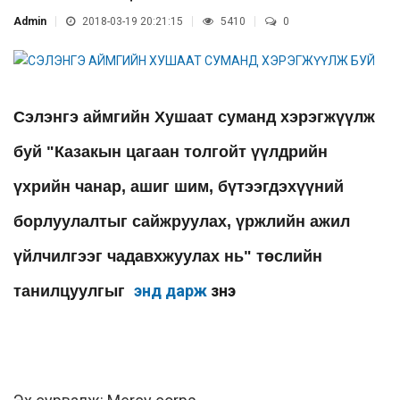
Admin
2018-03-19 20:21:15
5410
0
Сэлэнгэ аймгийн Хушаат суманд хэрэгжүүлж
буй "Казакын цагаан толгойт үүлдрийн
үхрийн чанар, ашиг шим, бүтээгдэхүүний
борлуулалтыг сайжруулах, үржлийн ажил
үйлчилгээг чадавхжуулах нь" төслийн
энд дарж
үзнэ үү
танилцуулгыг