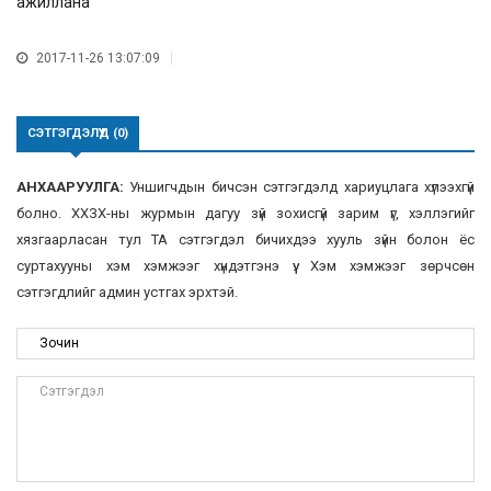
ажиллана
2017-11-26 13:07:09
СЭТГЭГДЭЛҮҮД (0)
АНХААРУУЛГА:
Уншигчдын бичсэн сэтгэгдэлд хариуцлага хүлээхгүй
болно. ХХЗХ-ны журмын дагуу зүй зохисгүй зарим үг, хэллэгийг
хязгаарласан тул ТА сэтгэгдэл бичихдээ хууль зүйн болон ёс
суртахууны хэм хэмжээг хүндэтгэнэ үү. Хэм хэмжээг зөрчсөн
сэтгэгдлийг админ устгах эрхтэй.