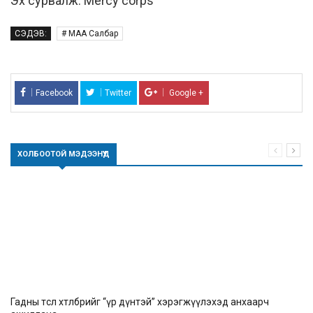
Эх сурвалж: Mercy corps
СЭДЭВ:
# МАА Салбар
Facebook
Twitter
Google +
ХОЛБООТОЙ МЭДЭЭНҮҮД
Гадны төсөл хөтөлбөрийг “үр дүнтэй” хэрэгжүүлэхэд анхаарч