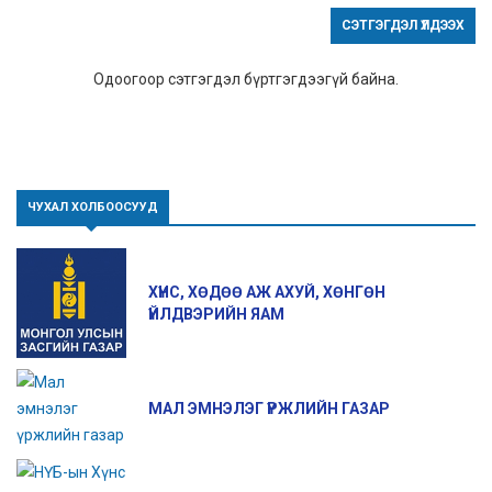
СЭТГЭГДЭЛ ҮЛДЭЭХ
Одоогоор сэтгэгдэл бүртгэгдээгүй байна.
ЧУХАЛ ХОЛБООСУУД
ХҮНС, ХӨДӨӨ АЖ АХУЙ, ХӨНГӨН
ҮЙЛДВЭРИЙН ЯАМ
МАЛ ЭМНЭЛЭГ ҮРЖЛИЙН ГАЗАР