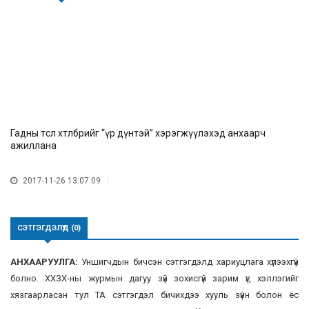
Гадны төсөл хөтөлбөрийг “үр дүнтэй” хэрэгжүүлэхэд анхаарч
ажиллана
2017-11-26 13:07:09
СЭТГЭГДЭЛҮҮД (0)
АНХААРУУЛГА:
Уншигчдын бичсэн сэтгэгдэлд хариуцлага хүлээхгүй
болно. ХХЗХ-ны журмын дагуу зүй зохисгүй зарим үг, хэллэгийг
хязгаарласан тул ТА сэтгэгдэл бичихдээ хууль зүйн болон ёс