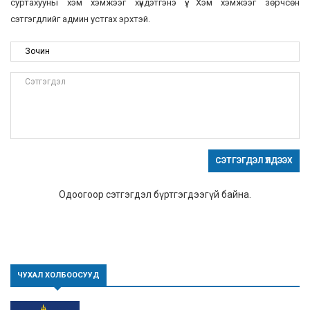
суртахууны хэм хэмжээг хүндэтгэнэ үү. Хэм хэмжээг зөрчсөн
сэтгэгдлийг админ устгах эрхтэй.
СЭТГЭГДЭЛ ҮЛДЭЭХ
Одоогоор сэтгэгдэл бүртгэгдээгүй байна.
ЧУХАЛ ХОЛБООСУУД