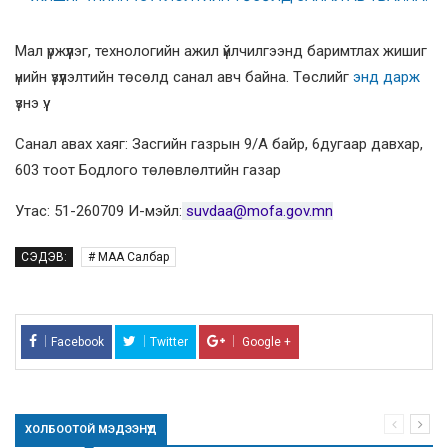
Мал үржүүлэг, технологийн ажил үйлчилгээнд баримтлах жишиг
үнийн үзүүлэлтийн төсөлд санал авч байна. Төслийг
энд дарж
үзнэ үү.
Санал авах хаяг: Засгийн газрын 9/А байр, 6дугаар давхар,
603 тоот Бодлого төлөвлөлтийн газар
Утас: 51-260709 И-мэйл:
suvdaa@mofa.gov.mn
СЭДЭВ:
# МАА Салбар
Facebook
Twitter
Google +
ХОЛБООТОЙ МЭДЭЭНҮҮД