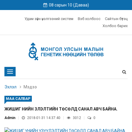
08 сарын 10 (Даваа)
Удам зүйн үнэлгээний систем
Вэб холбоос
Сайтын бүтэц
Холбоо барих
Toggle
navigation
Эхлэл
Мэдээ
МАА САЛБАР
ЖИШИГ ҮНИЙН ҮЗҮҮЛЭЛТИЙН ТӨСӨЛД САНАЛ АВЧ БАЙНА.
Admin
2018-01-31 14:37:40
3012
0