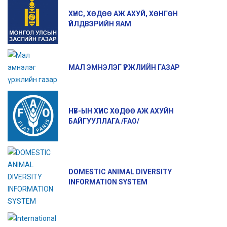
ХҮНС, ХӨДӨӨ АЖ АХУЙ, ХӨНГӨН
ҮЙЛДВЭРИЙН ЯАМ
МАЛ ЭМНЭЛЭГ ҮРЖЛИЙН ГАЗАР
НҮБ-ЫН ХҮНС ХӨДӨӨ АЖ АХУЙН
БАЙГУУЛЛАГА /FAO/
DOMESTIC ANIMAL DIVERSITY
INFORMATION SYSTEM