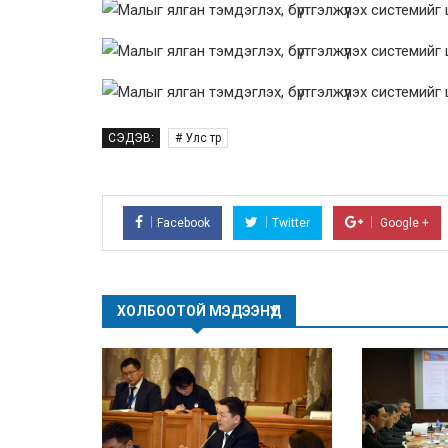
СЭДЭВ:
# Улс төр
Facebook
Twitter
Google +
ХОЛБООТОЙ МЭДЭЭНҮҮД