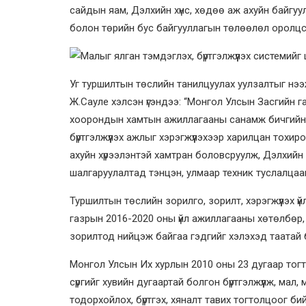
сайдын яам, Дэлхийн хүнс, хөдөө аж ахуйн байгуу
болон төрийн бус байгууллагын төлөөлөл оролц
Уг туршилтын төслийн танилцуулах уулзалтыг нээж
Ж.Сауле хэлсэн үгэндээ: “Монгол Улсын Засгийн г
хоорондын хамтын ажиллагааны санамж бичгийн 
бүртгэлжүүлэх ажлыг хэрэгжүүлэхээр харилцан тох
ахуйн хүрээлэнтэй хамтран боловсруулж, Дэлхий
шалгаруулалтад тэнцэн, улмаар техник туслалца
Туршилтын төслийн зорилго, зорилт, хэрэгжүүлэх 
газрын 2016-2020 оны үйл ажиллагааны хөтөлбөр,
зорилтод нийцэж байгаа гэдгийг хэлэхэд таатай б
Монгол Улсын Их хурлын 2010 оны 23 дугаар тогт
сүргийг хувийн дугаартай болгон бүртгэлжүүлж, мал, ма
тодорхойлох, бүртгэх, хяналт тавих тогтолцоог би