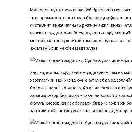
Мөн орон нутагт ажиллаж буй бүртгэлийн мэргэжи
төхөөрөмжөөр хангах, мал бүртгэлжүүлэх үйл явцыг
системийг шинэчилснээр үржлийн ажил шинэ шатанд
шилжилт хөдөлгөөнийг хянах, малын эрүүл мэндийг
мөшгих, малын хулгайтай тэмцэх, илрүүлэх зэрэг о
ажилтан Эрик Рехбен мэдээллээ.
Хүнс, хөдөө аж ахуй, хөнгөн үйлдвэрийн яам нь мал,
хэрэглэгчийн ширээнд очих хүртэлх бүх мэдээллий
болохыг зорьж, бодлого, үйл ажиллагаагаа энэ чи
хэрэгжүүлснээр бид өмнөө тавьсан зорилтоо хэрхэн 
аюулгүй хүнсээр хангах боломж бүрдэнэ гэж үзэж 
хэрэгжилтийг зохицуулах газрын дарга Д.Батсүрэн