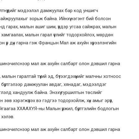
лтнүүдийг мэдээлэл дамжуулах бар код уншигч
 сайжруулахыг зорьж байна. Ийнхүү нэгэнт бий болсон
 гарах, малын ашиг шим, үүлдэр угсаа сайжрах, малын
 хамгаалах, малын гарал үүслийг тодорхойлох, мөрдөн
лон үр дүн гарна гэж Францын Мал аж ахуйн хүрээлэнгийн
 малын гаралтай түүхий эд, бүтээгдэхүүнийг малчны хотноос
г бүртгэлээр дамжуулан авдаг, хянадаг, мэдээлдэг
глэлд хандуулж байна. Энэхүү туршилтын төслийг
зөв хэрэгжүүлэх вэ гэдгээ тодорхойлж, хүн амыг эрүүл,
байгаагаа ХХААХҮЯ-ны Малын үржил, бүртгэлийн бодлогын
 хэлэв.