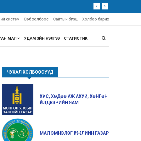
эний систем
Вэб холбоос
Сайтын бүтэц
Холбоо барих
САН МАЛ
УДАМ ЗҮЙН ҮНЭЛГЭЭ
СТАТИСТИК
ЧУХАЛ ХОЛБООСУУД
ХҮНС, ХӨДӨӨ АЖ АХУЙ, ХӨНГӨН
ҮЙЛДВЭРИЙН ЯАМ
МАЛ ЭМНЭЛЭГ ҮРЖЛИЙН ГАЗАР