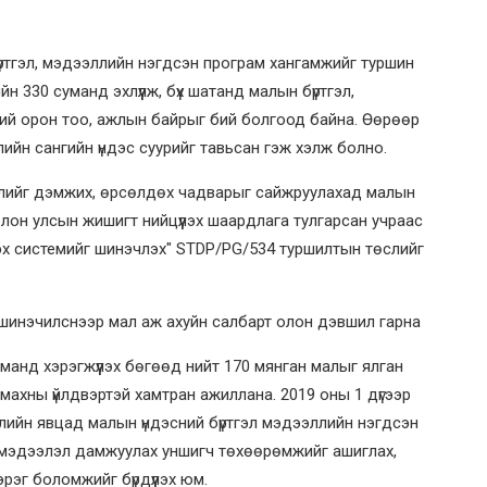
бүртгэл, мэдээллийн нэгдсэн програм хангамжийг туршин
йн 330 суманд эхлүүлж, бүх шатанд малын бүртгэл,
ий орон тоо, ажлын байрыг бий болгоод байна. Өөрөөр
ллийн сангийн үндэс суурийг тавьсан гэж хэлж болно.
гжлийг дэмжих, өрсөлдөх чадварыг сайжруулахад малын
, олон улсын жишигт нийцүүлэх шаардлага тулгарсан учраас
лэх системийг шинэчлэх" STDP/PG/534 туршилтын төслийг
манд хэрэгжүүлэх бөгөөд нийт 170 мянган малыг ялган
2 махны үйлдвэртэй хамтран ажиллана. 2019 оны 1 дүгээр
өслийн явцад малын үндэсний бүртгэл мэдээллийн нэгдсэн
 мэдээлэл дамжуулах уншигч төхөөрөмжийг ашиглах,
эг боломжийг бүрдүүлэх юм.