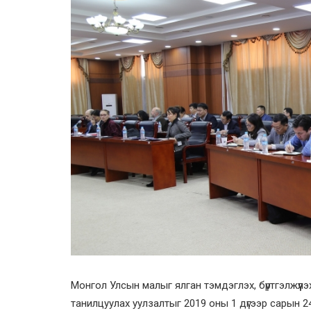
Монгол Улсын малыг ялган тэмдэглэх, бүртгэлжүү
танилцуулах уулзалтыг 2019 оны 1 дүгээр сарын 