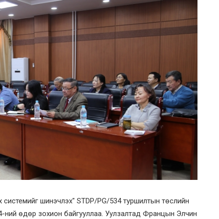
лэх системийг шинэчлэх" STDP/PG/534 туршилтын төслийн
24-ний өдөр зохион байгууллаа. Уулзалтад Францын Элчин