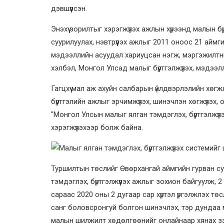
дэвшүүлсэн.
Энэхүү зорилтыг хэрэгжүүлэх ажлын хүрээнд малын 
суурилуулах, нэвтрүүлэх ажлыг 2011 оноос 21 аймги
мэдээллийн асуудал хариуцсан нэгж, мэргэжилтн
хэлбэл, Монгол Улсад малыг бүртгэлжүүлэх, мэдээ
Гагцхүү мал аж ахуйн салбарын үйлдвэрлэлийн хө
бүртгэлийн ажлыг эрчимжүүлэх, шинэчлэн хөгжүүлэх
"Монгол Улсын малыг ялган тэмдэглэх, бүртгэлжүү
хэрэгжүүлэхээр болж байна.
Туршилтын төслийг Өвөрхангай аймгийн гурван су
тэмдэглэх, бүртгэлжүүлэх ажлыг зохион байгуулж, 
сараас 2020 оны 2 дугаар сар хүртэл үргэлжлэх т
санг боловсронгуй болгон шинэчлэх, тэр дундаа
малын шилжилт хөдөлгөөнийг онлайнаар хянах зэр