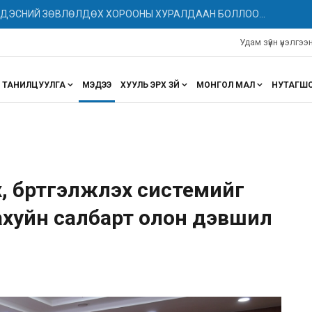
НДЭСНИЙ ЗӨВЛӨЛДӨХ ХОРООНЫ ХУРАЛДААН БОЛЛОО...
Удам зүйн үнэлгэ
ТАНИЛЦУУЛГА
МЭДЭЭ
ХУУЛЬ ЭРХ ЗҮЙ
МОНГОЛ МАЛ
НУТАГШ
 бүртгэлжүүлэх системийг
хуйн салбарт олон дэвшил