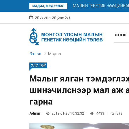
МАЛЫН ГЕНЕТИК НӨӨЦИЙН Ү
МЭДЭЭ, МЭДЭЭЛЭЛ
08 сарын 08 (Бямба)
ЭХЛЭЛ
Эхлэл
Мэдээ
УЛС ТӨР
Малыг ялган тэмдэглэх,
шинэчилснээр мал аж а
гарна
Admin
2019-01-25 10:32:32
4433
593