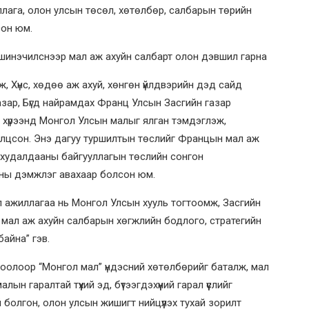
ллага, олон улсын төсөл, хөтөлбөр, салбарын төрийн
сон юм.
, Хүнс, хөдөө аж ахуй, хөнгөн үйлдвэрийн дэд сайд
азар, Бүгд найрамдах Франц Улсын Засгийн газар
хүрээнд Монгол Улсын малыг ялган тэмдэглэж,
иролцсон. Энэ дагуу туршилтын төслийг Францын мал аж
н худалдааны байгууллагын төслийн сонгон
аны дэмжлэг авахаар болсон юм.
үйл ажиллагаа нь Монгол Улсын хууль тогтоомж, Засгийн
 мал аж ахуйн салбарын хөгжлийн бодлого, стратегийн
айна” гэв.
оолоор “Монгол мал” үндэсний хөтөлбөрийг баталж, мал
лын гаралтай түүхий эд, бүтээгдэхүүний гарал үүслийг
й болгон, олон улсын жишигт нийцүүлэх тухай зорилт