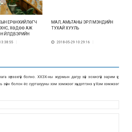
СЫН ЕРӨНХИЙЛӨГЧ
МАЛ, АМЬТАНЫ ЭРҮҮЛ МЭНДИЙН
Ө
 ХҮНС, ХӨДӨӨ АЖ
ТУХАЙ ХУУЛЬ
я
ӨН ҮЙЛДВЭРИЙН
д
ЖИЛЛАЛАА
Д
13:38:55
2018-05-29 10:29:16
б
а хүлээхгүй болно. ХХЗХ-ны журмын дагуу зүй зохисгүй зарим үг,
 зүйн болон ёс суртахууны хэм хэмжээг хүндэтгэнэ үү. Хэм хэмжээг