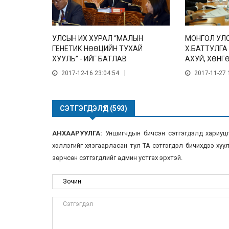
УЛСЫН ИХ ХУРАЛ “МАЛЫН
МОНГОЛ УЛ
ГЕНЕТИК НӨӨЦИЙН ТУХАЙ
Х.БАТТУЛГА
ХУУЛЬ” - ИЙГ БАТЛАВ
АХУЙ, ХӨНГ
ЯАМАНД А
2017-12-16 23:04:54
2017-11-27 
СЭТГЭГДЭЛҮҮД (593)
АНХААРУУЛГА:
Уншигчдын бичсэн сэтгэгдэлд хариуцлаг
хэллэгийг хязгаарласан тул ТА сэтгэгдэл бичихдээ хууль
зөрчсөн сэтгэгдлийг админ устгах эрхтэй.