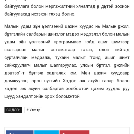
байгууллага болон мэргэжилтний хяналтад үр дүнтэй зохион
байгуулахад ихээхэн түлхэц болно.
Малын удам зүйн үнэлгээний цахим хуудас нь Малын үржил,
бүртгэлийн салбарын шинэлэг мэдээ мэдээлэл болон малын
удам зүйн үнэлгээний программаас гойд ашиг шимтээр
шалгарсан малыг автоматаар татан, олон нийтэд
сурталчлан мэдээлж, тухайн малыг "гойд ашиг шимт
сайжруулагч малыг шалгаруулах, улсын бүртгэл, үржлийн
дэвтэр"-т бүртгэж хадгалах юм. Мөн цахим хуудсаар
дамжуулан, орон нутгийн Хөдөө аж ахуйн газар болон
хөдөө аж ахуйн салбартай холбоотой цахим хуудас руу
шууд хандалт хийн орох боломжтой.
СЭДЭВ:
# Улс төр