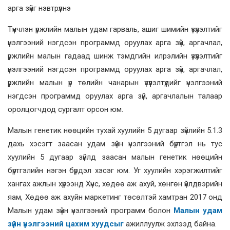
Түүнчлэн үржлийн малын удам гарваль, ашиг шимийн үзүүлэлтийг
үнэлгээний нэгдсэн программд оруулах арга зүй, аргачлал,
үржлийн малын гадаад шинж тэмдгийн илрэлийн үзүүлэлтийг
үнэлгээний нэгдсэн программд оруулах арга зүй, аргачлал,
үржлийн малын үр төлийн чанарын үзүүлэлтүүдийг үнэлгээний
нэгдсэн программд оруулах арга зүй, аргачлалын талаар
оролцогчдод сургалт орсон юм.
Малын генетик нөөцийн тухай хуулийн 5 дугаар зүйлийн 5.1.3
дахь хэсэгт заасан удам зүйн үнэлгээний бүртгэл нь тус
хуулийн 5 дугаар зүйлд заасан малын генетик нөөцийн
бүртгэлийн нэгэн бүрдэл хэсэг юм. Уг хуулийн хэрэгжилтийг
хангах ажлын хүрээнд Хүнс, хөдөө аж ахуй, хөнгөн үйлдвэрийн
яам, Хөдөө аж ахуйн маркетинг төсөлтэй хамтран 2017 онд
Малын удам зүйн үнэлгээний программ болон
Малын удам
зүйн үнэлгээний цахим хуудсыг
ажиллуулж эхлээд байна.