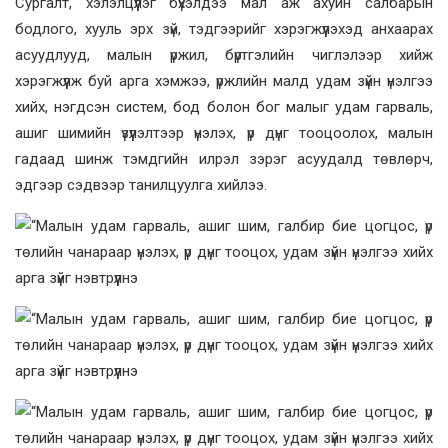
Сургалт, хэлэлцүүлэг бүхэлдээ мал аж ахуйн салбарын
бодлого, хууль эрх зүй, тэдгээрийг хэрэгжүүлэхэд анхаарах
асуудлууд, малын үржил, бүртгэлийн чиглэлээр хийж
хэрэгжүүлж буй арга хэмжээ, үржлийн малд удам зүйн үнэлгээ
хийх, нэгдсэн систем, бод болон бог малыг удам гарваль,
ашиг шимийн үзүүлэлтээр үнэлэх, үр дүнг тооцоолох, малын
гадаад шинж тэмдгийн илрэл зэрэг асуудалд төвлөрч,
эдгээр сэдвээр танилцуулга хийлээ.