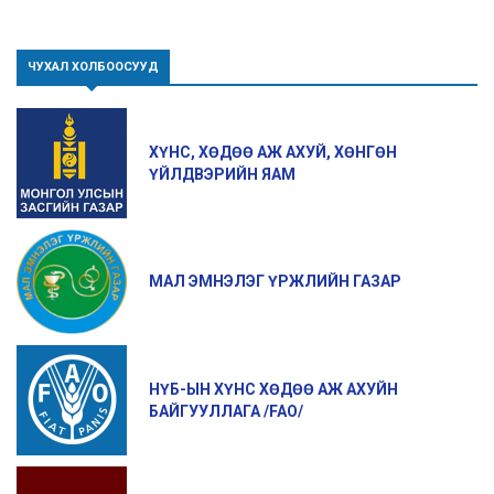
ЧУХАЛ ХОЛБООСУУД
ХҮНС, ХӨДӨӨ АЖ АХУЙ, ХӨНГӨН
ҮЙЛДВЭРИЙН ЯАМ
МАЛ ЭМНЭЛЭГ ҮРЖЛИЙН ГАЗАР
НҮБ-ЫН ХҮНС ХӨДӨӨ АЖ АХУЙН
БАЙГУУЛЛАГА /FAO/