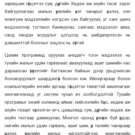
хариуцаж гүйцэтгэх сум, дүүргийн Хөдөө аж ахуйн тасаг зэрэг
байгууллагаас малын үржлийн үнэт чанарыг үнэлэх, нэн
ялангуяа мэдээллийн нэгдсэн сан байгуулах, уг санг шинэ
мэдээллээр тогтмол баяжуулах, сангаас мэдээлэл авах,
санд хандах асуудлыг цогцоор нь шийдвэрлэсэн нь
дэвшилттэй болсныг онцлох нь зүйтэй.
Цахим программд оруулах анхдагч тоон мэдээлэл нь
тухайн малын удам гарвалаас авахуулаад ашиг шимийн нас
дараалсан үзүүлэлтийг багтаасан байхын дээр урьдчилсан
боловсруулалт шаардахгүй болсон юм. Ийнхүү гараар болон
компьютерийн энгийн аргаар гүйцэтгэх төвөгтэй ажиллагааг
хөнгөвчлөхөд уг систем чухал ач холбогдолтой. Тухайн
програмыг эхний ээлжинд аймаг, нийслэлийн Хүнс, хөдөө аж
ахуйн газарт хүлээлгэн өгч, цаашлаад сум, дүүргийн хөдөө аж
ахуйн тасгаар дамжуулан, Монгол оронд үржүүлж буй үүлдэр,
омгийн малын удам гарваль, ашиг шим, үр төлийн чанараар
үнэлэх, үржлийн ажлыг чиглэлтэйгээр мэргэжлийн