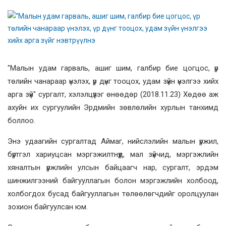
"Малын удам гарваль, ашиг шим, галбир бие цогцос, үр
төлийн чанараар үнэлэх, үр дүнг тооцох, удам зүйн үнэлгээ хийх
арга зүй" сургалт, хэлэлцүүлэг өнөөдөр (2018.11.23) Хөдөө аж
ахуйн их сургуулийн Эрдмийн зөвлөлийн хурлын танхимд
боллоо.
Энэ удаагийн сургалтад Аймаг, нийслэлийн малын үржил,
бүртгэл хариуцсан мэргэжилтнүүд, мал зүйчид, мэргэжлийн
хяналтын үржлийн улсын байцаагч нар, сургалт, эрдэм
шинжилгээний байгууллагын болон мэргэжлийн холбоод,
холбогдох бусад байгууллагын төлөөлөгчдийг оролцуулан
зохион байгуулсан юм.