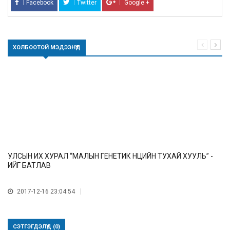
Facebook
Twitter
Google +
ХОЛБООТОЙ МЭДЭЭНҮҮД
УЛСЫН ИХ ХУРАЛ “МАЛЫН ГЕНЕТИК НӨӨЦИЙН ТУХАЙ ХУУЛЬ” -
ИЙГ БАТЛАВ
2017-12-16 23:04:54
СЭТГЭГДЭЛҮҮД (0)