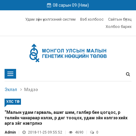
08 сарын 09 (Ням)
Удам зүйн үнэлгээний систем
Вэб холбоос
Сайтын бүтэц
Холбоо барих
Toggle
navigation
Эхлэл
Мэдээ
УЛС ТӨР
“Малын удам гарваль, ашиг шим, галбир бие цогцос, үр
төлийн чанараар үнэлэх, үр дүнг тооцох, удам зүйн үнэлгээ хийх
арга зүйг нэвтрүүлнэ
Admin
2018-11-25 09:55:52
4690
0