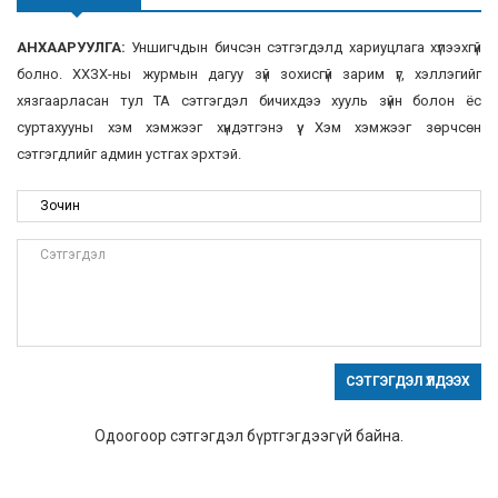
АНХААРУУЛГА:
Уншигчдын бичсэн сэтгэгдэлд хариуцлага хүлээхгүй
болно. ХХЗХ-ны журмын дагуу зүй зохисгүй зарим үг, хэллэгийг
хязгаарласан тул ТА сэтгэгдэл бичихдээ хууль зүйн болон ёс
суртахууны хэм хэмжээг хүндэтгэнэ үү. Хэм хэмжээг зөрчсөн
сэтгэгдлийг админ устгах эрхтэй.
СЭТГЭГДЭЛ ҮЛДЭЭХ
Одоогоор сэтгэгдэл бүртгэгдээгүй байна.