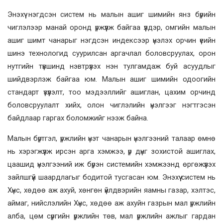
Энэхүү нэгдсэн систем нь малын ашиг шимийн янз бүрийн
чиглэлээр манай оронд үржүүлж байгаа үүлдэр, омгийн малын
ашиг шимт чанарыг нэгдсэн индексээр үнэлэх орчин үеийн
шинэ технологид суурилсан аргачлал боловсруулах, орон
нутгийн түвшинд нэвтрүүлэх нэн тулгамдаж буй асуудлыг
шийдвэрлэж байгаа юм. Малын ашиг шимийн одоогийн
стандарт үзүүлэлт, тоо мэдээллийг ашиглан, цахим орчинд
боловсруулалт хийх, олон чиглэлийн үнэлгээг нэгтгэсэн
байдлаар гаргах боломжийг нээж байна.
Малын бүртгэл, үржлийн үнэт чанарын үнэлгээний талаар өмнө
нь хэрэгжүүлж ирсэн арга хэмжээ, үр дүнг зохистой ашиглах,
цаашид үнэлгээний иж бүрэн системийн хэмжээнд өргөжүүлэх
зайлшгүй шаардлагыг бодитой тусгасан юм. Энэхүү систем нь
Хүнс, хөдөө аж ахуй, хөнгөн үйлдвэрийн яамны газар, хэлтэс,
аймаг, нийслэлийн Хүнс, хөдөө аж ахуйн газрын мал үржлийн
алба, цөм сүргийн үржлийн төв, мал үржлийн ажлыг гардан