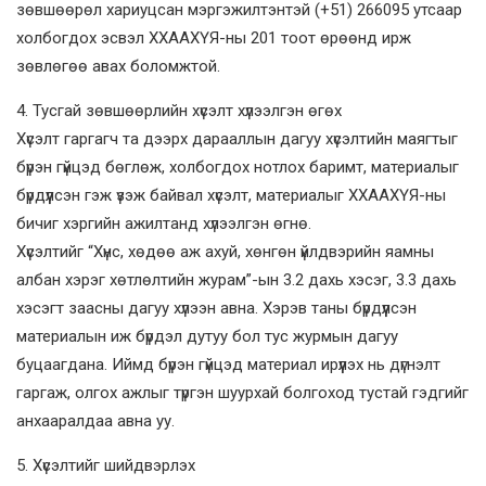
зөвшөөрөл хариуцсан мэргэжилтэнтэй (+51) 266095 утсаар
холбогдох эсвэл ХХААХҮЯ-ны 201 тоот өрөөнд ирж
зөвлөгөө авах боломжтой.
4. Тусгай зөвшөөрлийн хүсэлт хүлээлгэн өгөх
Хүсэлт гаргагч та дээрх дарааллын дагуу хүсэлтийн маягтыг
бүрэн гүйцэд бөглөж, холбогдох нотлох баримт, материалыг
бүрдүүлсэн гэж үзэж байвал хүсэлт, материалыг ХХААХҮЯ-ны
бичиг хэргийн ажилтанд хүлээлгэн өгнө.
Хүсэлтийг “Хүнс, хөдөө аж ахуй, хөнгөн үйлдвэрийн яамны
албан хэрэг хөтлөлтийн журам”-ын 3.2 дахь хэсэг, 3.3 дахь
хэсэгт заасны дагуу хүлээн авна. Хэрэв таны бүрдүүлсэн
материалын иж бүрдэл дутуу бол тус журмын дагуу
буцаагдана. Иймд бүрэн гүйцэд материал ирүүлэх нь дүгнэлт
гаргаж, олгох ажлыг түргэн шуурхай болгоход тустай гэдгийг
анхааралдаа авна уу.
5. Хүсэлтийг шийдвэрлэх