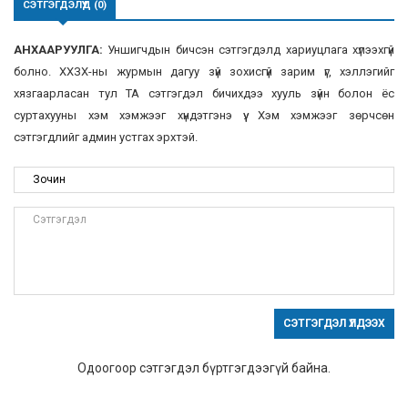
СЭТГЭГДЭЛҮҮД (0)
АНХААРУУЛГА:
Уншигчдын бичсэн сэтгэгдэлд хариуцлага хүлээхгүй
болно. ХХЗХ-ны журмын дагуу зүй зохисгүй зарим үг, хэллэгийг
хязгаарласан тул ТА сэтгэгдэл бичихдээ хууль зүйн болон ёс
суртахууны хэм хэмжээг хүндэтгэнэ үү. Хэм хэмжээг зөрчсөн
сэтгэгдлийг админ устгах эрхтэй.
СЭТГЭГДЭЛ ҮЛДЭЭХ
Одоогоор сэтгэгдэл бүртгэгдээгүй байна.