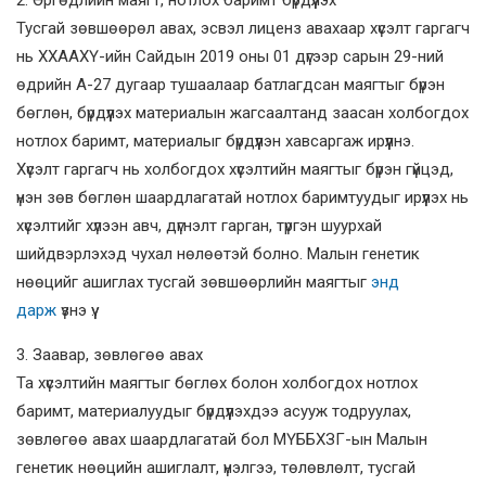
2. Өргөдлийн маягт, нотлох баримт бүрдүүлэх
Тусгай зөвшөөрөл авах, эсвэл лиценз авахаар хүсэлт гаргагч
нь ХХААХҮ-ийн Сайдын 2019 оны 01 дүгээр сарын 29-ний
өдрийн А-27 дугаар тушаалаар батлагдсан маягтыг бүрэн
бөглөн, бүрдүүлэх материалын жагсаалтанд заасан холбогдох
нотлох баримт, материалыг бүрдүүлэн хавсаргаж ирүүлнэ.
Хүсэлт гаргагч нь холбогдох хүсэлтийн маягтыг бүрэн гүйцэд,
үнэн зөв бөглөн шаардлагатай нотлох баримтуудыг ирүүлэх нь
хүсэлтийг хүлээн авч, дүгнэлт гарган, түргэн шуурхай
шийдвэрлэхэд чухал нөлөөтэй болно. Малын генетик
нөөцийг ашиглах тусгай зөвшөөрлийн маягтыг
энд
дарж
үзнэ үү.
3. Заавар, зөвлөгөө авах
Та хүсэлтийн маягтыг бөглөх болон холбогдох нотлох
баримт, материалуудыг бүрдүүлэхдээ асууж тодруулах,
зөвлөгөө авах шаардлагатай бол МҮББХЗГ-ын Малын
генетик нөөцийн ашиглалт, үнэлгээ, төлөвлөлт, тусгай