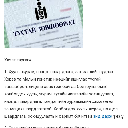
Хүсэлт гаргагч
1. Хууль, журам, нөхцөл шаардлага, зах зээлийг судлах
Хэрэв та Малын генетик нөөцийг ашиглах тусгай
зөвшөөрөл, лиценз авах гэж байгаа бол юуны өмнө
холбогдох хууль, журам, тухайн чиглэлийн зохицуулалт,
нөхцөл шаардлага, тэмдэгтийн хураамжийн хэмжээтэй
танилцах шаардлагатай. Холбогдох хууль, журам, нөхцөл
шаардлага, зохицуулалтын баримт бичигтэй
энд дарж
үзнэ үү.