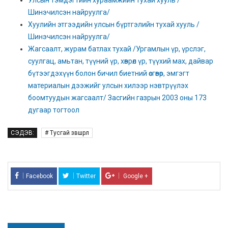
Улсын тэмдэгтийн хураамжийн тухай хууль /
Шинэчилсэн найруулга/
Хуулийн этгээдийн улсын бүртгэлийн тухай хууль /
Шинэчилсэн найруулга/
Жагсаалт, журам батлах тухай /Ургамлын үр, үрслэг,
суулгац, амьтан, түүний үр, хөврөл үр, түүхий мах, дайвар
бүтээгдэхүүн болон бичил биетний өсгөвөр, эмгэгт
материалын дээжийг улсын хилээр нэвтрүүлэх
боомтуудын жагсаалт/ Засгийн газрын 2003 оны 173
дугаар тогтоол
СЭДЭВ:
# Тусгай зөвшөөрөл
Facebook
Twitter
Google +