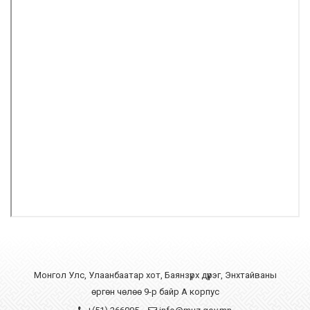
Монгол Улс, Улаанбаатар хот, Баянзүрх дүүрэг, Энхтайваны
өргөн чөлөө 9-р байр А корпус