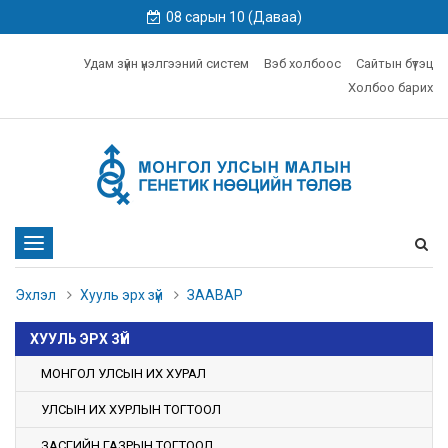
08 сарын 10 (Даваа)
Удам зүйн үнэлгээний систем
Вэб холбоос
Сайтын бүтэц
Холбоо барих
Toggle
navigation
Эхлэл
Хууль эрх зүй
ЗААВАР
ХУУЛЬ ЭРХ ЗҮЙ
МОНГОЛ УЛСЫН ИХ ХУРАЛ
УЛСЫН ИХ ХУРЛЫН ТОГТООЛ
ЗАСГИЙН ГАЗРЫН ТОГТООЛ