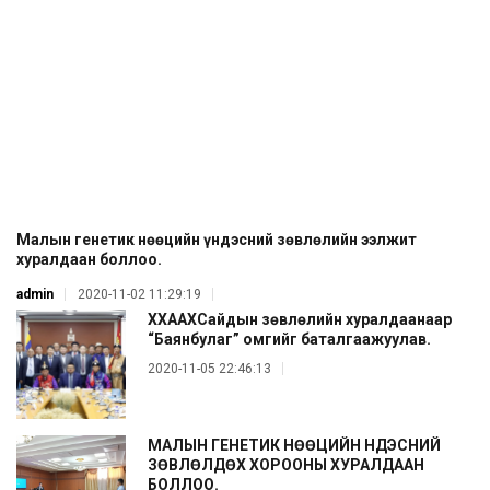
Малын генетик нөөцийн үндэсний зөвлөлийн ээлжит
хуралдаан боллоо.
admin
2020-11-02 11:29:19
ХХААХҮСайдын зөвлөлийн хуралдаанаар
“Баянбулаг” омгийг баталгаажуулав.
2020-11-05 22:46:13
МАЛЫН ГЕНЕТИК НӨӨЦИЙН ҮНДЭСНИЙ
ЗӨВЛӨЛДӨХ ХОРООНЫ ХУРАЛДААН
БОЛЛОО.