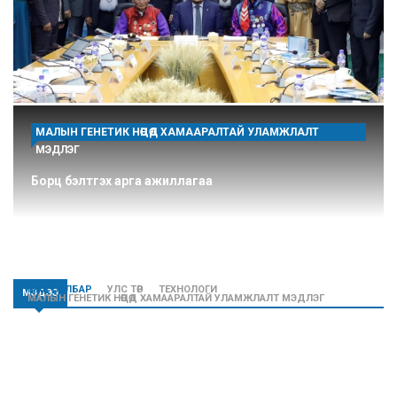
МАЛЫН ГЕНЕТИК НӨӨЦӨД ХАМААРАЛТАЙ УЛАМЖЛАЛТ
МЭДЛЭГ
Борц бэлтгэх арга ажиллагаа
МАА САЛБАР
УЛС ТӨР
ТЕХНОЛОГИ
МЭДЭЭ
МАЛЫН ГЕНЕТИК НӨӨЦӨД ХАМААРАЛТАЙ УЛАМЖЛАЛТ МЭДЛЭГ