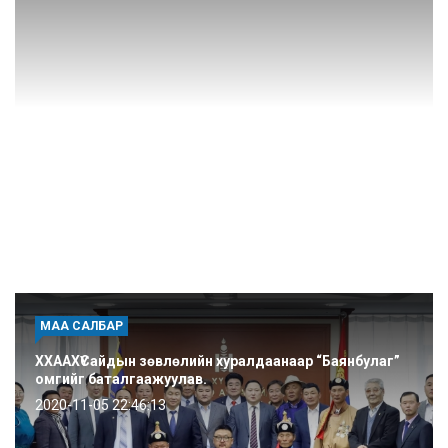
МАА САЛБАР
ХХААХҮСайдын зөвлөлийн хуралдаанаар “Баянбулаг”
омгийг баталгаажуулав.
2020-11-05 22:46:13