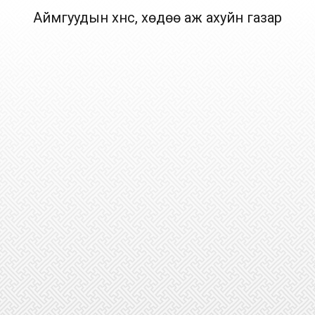
Аймгуудын хүнс, хөдөө аж ахуйн газар