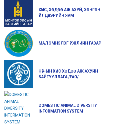
ХҮНС, ХӨДӨӨ АЖ АХУЙ, ХӨНГӨН
ҮЙЛДВЭРИЙН ЯАМ
МАЛ ЭМНЭЛЭГ ҮРЖЛИЙН ГАЗАР
НҮБ-ЫН ХҮНС ХӨДӨӨ АЖ АХУЙН
БАЙГУУЛЛАГА /FAO/
DOMESTIC ANIMAL DIVERSITY
INFORMATION SYSTEM