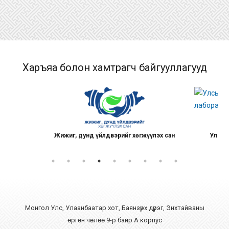
Харъяа болон хамтрагч байгууллагууд
үүлэх сан
Улсын мал эмнэлэг, ариун цэврийн төв
лаборатори
Монгол Улс, Улаанбаатар хот, Баянзүрх дүүрэг, Энхтайваны
өргөн чөлөө 9-р байр А корпус