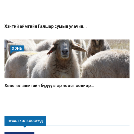
Хэнтий аймгийн Галшар сумын уяачин...
ХОНЬ
Хөвсгөл аймгийн бүдүүвтэр ноост хониор...
ЧУХАЛ ХОЛБООСУУД